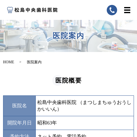
医院案内
HOME
医院案内
医院概要
松島中央歯科医院 （まつしまちゅうおうし
医院名
かいいん）
開院年月日
昭和63年
予約方法
ネット予約、電話予約